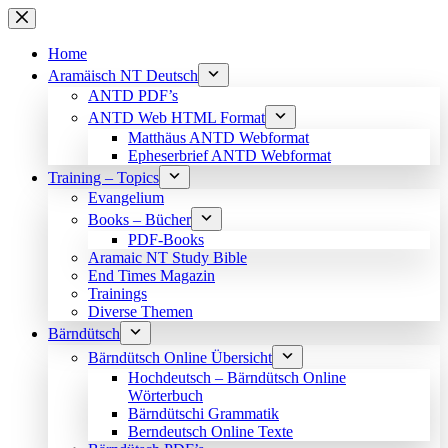
Skip
to
content
Home
Aramäisch NT Deutsch
ANTD PDF’s
ANTD Web HTML Format
Matthäus ANTD Webformat
Epheserbrief ANTD Webformat
Training – Topics
Evangelium
Books – Bücher
PDF-Books
Aramaic NT Study Bible
End Times Magazin
Trainings
Diverse Themen
Bärndütsch
Bärndütsch Online Übersicht
Hochdeutsch – Bärndütsch Online
Wörterbuch
Bärndütschi Grammatik
Berndeutsch Online Texte