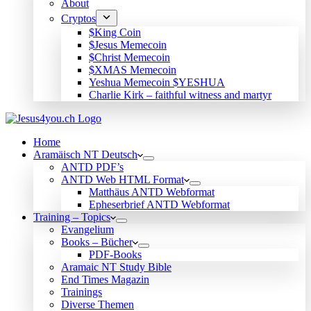
About
Cryptos
$King Coin
$Jesus Memecoin
$Christ Memecoin
$XMAS Memecoin
Yeshua Memecoin $YESHUA
Charlie Kirk – faithful witness and martyr
Home
Aramäisch NT Deutsch
ANTD PDF’s
ANTD Web HTML Format
Matthäus ANTD Webformat
Epheserbrief ANTD Webformat
Training – Topics
Evangelium
Books – Bücher
PDF-Books
Aramaic NT Study Bible
End Times Magazin
Trainings
Diverse Themen