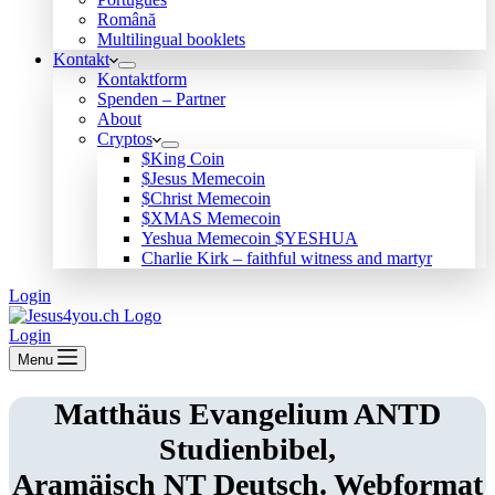
Română
Multilingual booklets
Kontakt
Kontaktform
Spenden – Partner
About
Cryptos
$King Coin
$Jesus Memecoin
$Christ Memecoin
$XMAS Memecoin
Yeshua Memecoin $YESHUA
Charlie Kirk – faithful witness and martyr
Login
Login
Menu
Matthäus Evangelium ANTD
Studienbibel,
Aramäisch NT Deutsch. Webformat