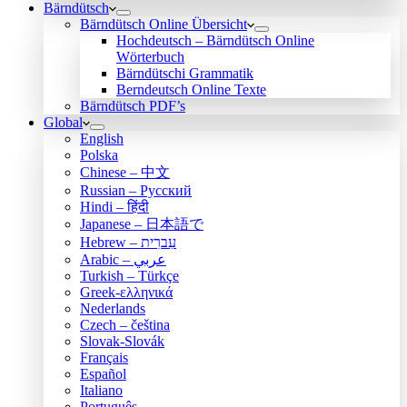
Bärndütsch
Bärndütsch Online Übersicht
Hochdeutsch – Bärndütsch Online
Wörterbuch
Bärndütschi Grammatik
Berndeutsch Online Texte
Bärndütsch PDF’s
Global
English
Polska
Chinese – 中文
Russian – Русский
Hindi – हिंदी
Japanese – 日本語で
Hebrew – עִברִית
Arabic – عربي
Turkish – Türkçe
Greek-ελληνικά
Nederlands
Czech – čeština
Slovak-Slovák
Français
Español
Italiano
Português