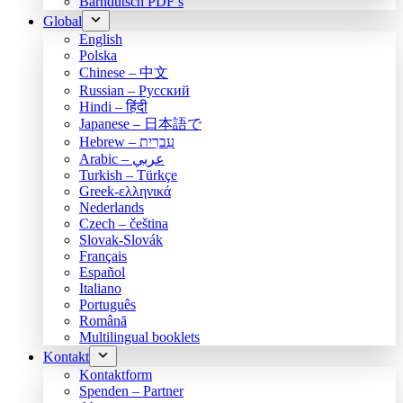
Bärndütsch PDF’s
Global
English
Polska
Chinese – 中文
Russian – Русский
Hindi – हिंदी
Japanese – 日本語で
Hebrew – עִברִית
Arabic – عربي
Turkish – Türkçe
Greek-ελληνικά
Nederlands
Czech – čeština
Slovak-Slovák
Français
Español
Italiano
Português
Română
Multilingual booklets
Kontakt
Kontaktform
Spenden – Partner