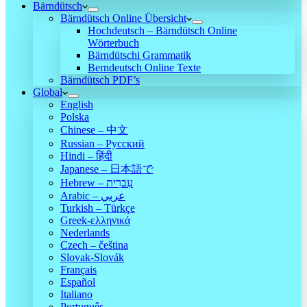
Bärndütsch
Bärndütsch Online Übersicht
Hochdeutsch – Bärndütsch Online
Wörterbuch
Bärndütschi Grammatik
Berndeutsch Online Texte
Bärndütsch PDF’s
Global
English
Polska
Chinese – 中文
Russian – Русский
Hindi – हिंदी
Japanese – 日本語で
Hebrew – עִברִית
Arabic – عربي
Turkish – Türkçe
Greek-ελληνικά
Nederlands
Czech – čeština
Slovak-Slovák
Français
Español
Italiano
Português