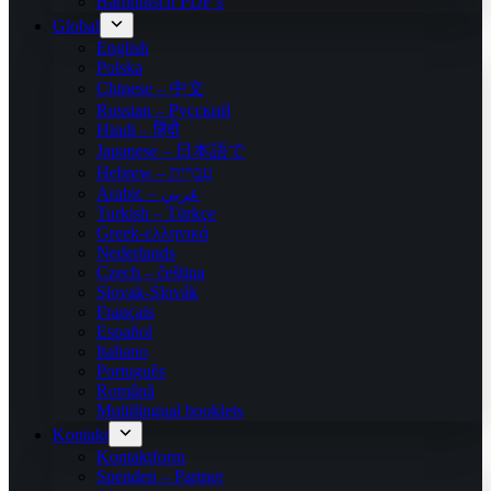
Bärndütsch PDF’s
Global
English
Polska
Chinese – 中文
Russian – Русский
Hindi – हिंदी
Japanese – 日本語で
Hebrew – עִברִית
Arabic – عربي
Turkish – Türkçe
Greek-ελληνικά
Nederlands
Czech – čeština
Slovak-Slovák
Français
Español
Italiano
Português
Română
Multilingual booklets
Kontakt
Kontaktform
Spenden – Partner