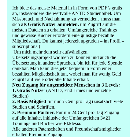
Ich biete das meiste Material in in Form von PDF’s gratis
an, insbesondere die wertvolle ANTD Studienbibel. Um
Missbrauch und Nachahmung zu vermeiden, muss man
sich
als Gratis Nutzer anmelden,
um Zugriff auf die
meisten Dateien zu erhalten. Umfangereiche Trainings
und gewisse Bücher erfordern eine günstige bezahlte
Mitgliedschaft. Du kannst jederzeit upgraden – im Profil –
subscriptions.)
Um mich mehr dem sehr aufwändigen
Übersetzungsprojekt widmen zu können und auch die
Übersetzung in andere Sprachen, bin ich für jede Spende
dankbar. Man kann dies jetzt bequem in Form einer
bezahlten Mitgliedschaft tun, wobei man für wenig Geld
Zugriff auf viele oder alle Inhalte erhält.
Neu Zugang für angemeldete Menschen in 3 Levels:
1. Gratis Nutze
r (ANTD, End Times und einzelne
Studien)
2. Basis Mitglied
für nur 5 Cent pro Tag (zusätzlich viele
Studien und Schriften.
3. Premium Partner.
Für nur 24 Cent pro Tag Zugang
auf alle Inhalte, inklusive der Umfangreichen 3×21
Trainings und Bücher wie Ekklesia.
Alle anderen Patenschaften und Freundschaftsmitglieder
erhalten Premium Zugang.