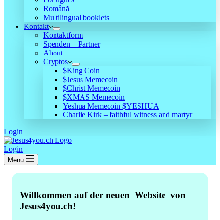
Română
Multilingual booklets
Kontakt
Kontaktform
Spenden – Partner
About
Cryptos
$King Coin
$Jesus Memecoin
$Christ Memecoin
$XMAS Memecoin
Yeshua Memecoin $YESHUA
Charlie Kirk – faithful witness and martyr
Login
Login
Menu
Willkommen auf der neuen Website von
Jesus4you.ch!