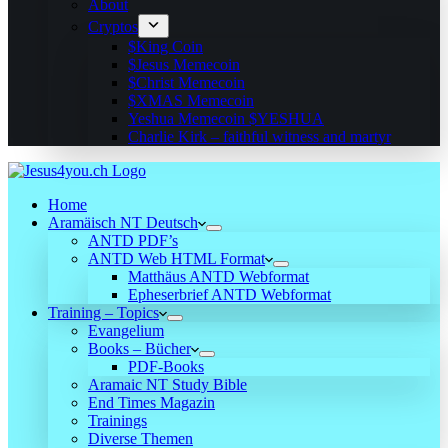
About
Cryptos
$King Coin
$Jesus Memecoin
$Christ Memecoin
$XMAS Memecoin
Yeshua Memecoin $YESHUA
Charlie Kirk – faithful witness and martyr
Home
Aramäisch NT Deutsch
ANTD PDF’s
ANTD Web HTML Format
Matthäus ANTD Webformat
Epheserbrief ANTD Webformat
Training – Topics
Evangelium
Books – Bücher
PDF-Books
Aramaic NT Study Bible
End Times Magazin
Trainings
Diverse Themen