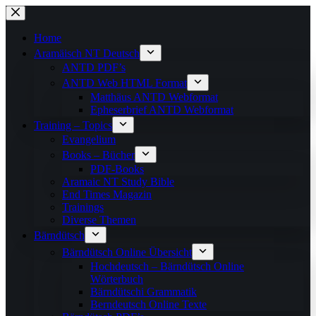
Skip
to
content
Home
Aramäisch NT Deutsch
ANTD PDF’s
ANTD Web HTML Format
Matthäus ANTD Webformat
Epheserbrief ANTD Webformat
Training – Topics
Evangelium
Books – Bücher
PDF-Books
Aramaic NT Study Bible
End Times Magazin
Trainings
Diverse Themen
Bärndütsch
Bärndütsch Online Übersicht
Hochdeutsch – Bärndütsch Online
Wörterbuch
Bärndütschi Grammatik
Berndeutsch Online Texte