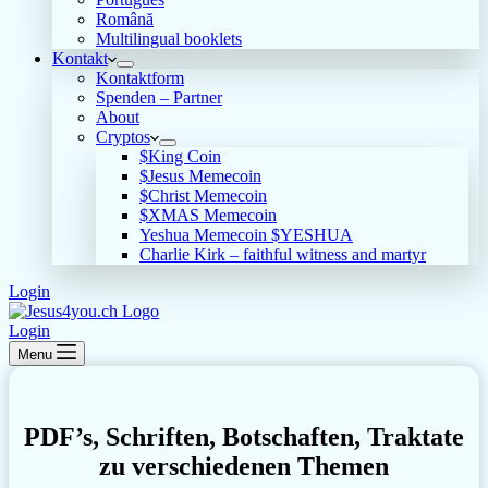
Română
Multilingual booklets
Kontakt
Kontaktform
Spenden – Partner
About
Cryptos
$King Coin
$Jesus Memecoin
$Christ Memecoin
$XMAS Memecoin
Yeshua Memecoin $YESHUA
Charlie Kirk – faithful witness and martyr
Login
Login
Menu
PDF’s, Schriften, Botschaften, Traktate
zu verschiedenen Themen