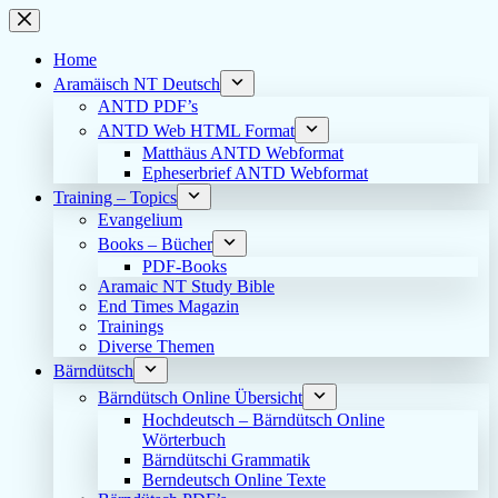
Skip
to
content
Home
Aramäisch NT Deutsch
ANTD PDF’s
ANTD Web HTML Format
Matthäus ANTD Webformat
Epheserbrief ANTD Webformat
Training – Topics
Evangelium
Books – Bücher
PDF-Books
Aramaic NT Study Bible
End Times Magazin
Trainings
Diverse Themen
Bärndütsch
Bärndütsch Online Übersicht
Hochdeutsch – Bärndütsch Online
Wörterbuch
Bärndütschi Grammatik
Berndeutsch Online Texte