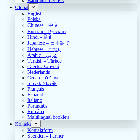
Bärndütsch PDF’s
Global
English
Polska
Chinese – 中文
Russian – Русский
Hindi – हिंदी
Japanese – 日本語で
Hebrew – עִברִית
Arabic – عربي
Turkish – Türkçe
Greek-ελληνικά
Nederlands
Czech – čeština
Slovak-Slovák
Français
Español
Italiano
Português
Română
Multilingual booklets
Kontakt
Kontaktform
Spenden – Partner