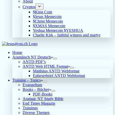
About
Cryptos
$King Coin
$Jesus Memecoin
$Christ Memecoin
$XMAS Memecoin
Yeshua Memecoin $YESHUA
Charlie Kirk – faithful witness and martyr
Home
Aramäisch NT Deutsch
ANTD PDF’s
ANTD Web HTML Format
Matthäus ANTD Webformat
Epheserbrief ANTD Webformat
Training – Topics
Evangelium
Books – Bücher
PDF-Books
Aramaic NT Study Bible
End Times Magazin
Trainings
Diverse Themen