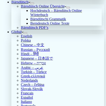
Bärndütsch
Bärndütsch Online Übersicht
Hochdeutsch – Bärndütsch Online
Wörterbuch
Bärndütschi Grammatik
Berndeutsch Online Texte
Bärndütsch PDF’s
Global
English
Polska
Chinese – 中文
Russian – Русский
Hindi – हिंदी
Japanese – 日本語で
Hebrew – עִברִית
Arabic – عربي
Turkish – Türkçe
Greek-ελληνικά
Nederlands
Czech – čeština
Slovak-Slovák
Français
Español
Italiano
Português