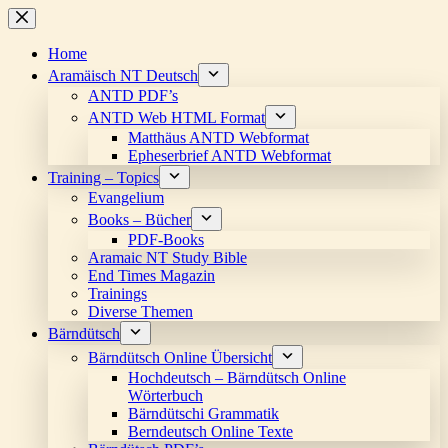
Skip
to
content
Home
Aramäisch NT Deutsch
ANTD PDF’s
ANTD Web HTML Format
Matthäus ANTD Webformat
Epheserbrief ANTD Webformat
Training – Topics
Evangelium
Books – Bücher
PDF-Books
Aramaic NT Study Bible
End Times Magazin
Trainings
Diverse Themen
Bärndütsch
Bärndütsch Online Übersicht
Hochdeutsch – Bärndütsch Online
Wörterbuch
Bärndütschi Grammatik
Berndeutsch Online Texte