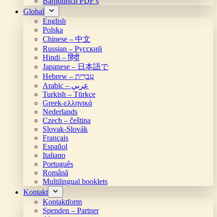
Bärndütsch PDF’s
Global
English
Polska
Chinese – 中文
Russian – Русский
Hindi – हिंदी
Japanese – 日本語で
Hebrew – עִברִית
Arabic – عربي
Turkish – Türkçe
Greek-ελληνικά
Nederlands
Czech – čeština
Slovak-Slovák
Français
Español
Italiano
Português
Română
Multilingual booklets
Kontakt
Kontaktform
Spenden – Partner