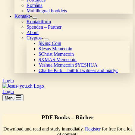
Română
Multilingual booklets
Kontakt
Kontaktform
Spenden – Partner
About
Cryptos
$King Coin
$Jesus Memecoin
$Christ Memecoin
$XMAS Memecoin
Yeshua Memecoin $YESHUA
Charlie Kirk – faithful witness and martyr
Login
Login
Menu
PDF Books – Bücher
Download and read and study immediatly.
Register
for free for a lot
of content!