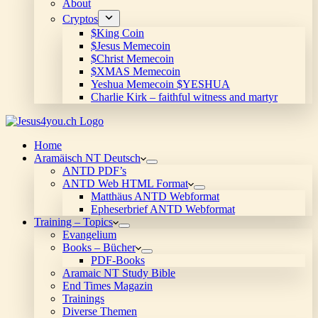
About
Cryptos
$King Coin
$Jesus Memecoin
$Christ Memecoin
$XMAS Memecoin
Yeshua Memecoin $YESHUA
Charlie Kirk – faithful witness and martyr
Home
Aramäisch NT Deutsch
ANTD PDF’s
ANTD Web HTML Format
Matthäus ANTD Webformat
Epheserbrief ANTD Webformat
Training – Topics
Evangelium
Books – Bücher
PDF-Books
Aramaic NT Study Bible
End Times Magazin
Trainings
Diverse Themen