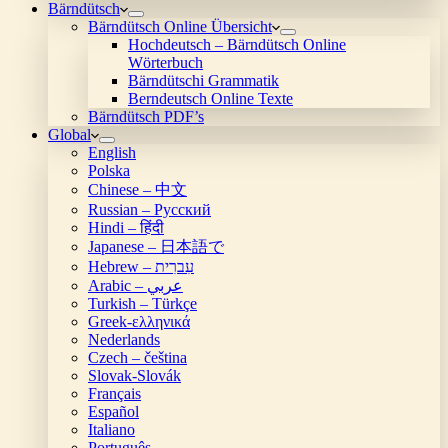
Bärndütsch
Bärndütsch Online Übersicht
Hochdeutsch – Bärndütsch Online
Wörterbuch
Bärndütschi Grammatik
Berndeutsch Online Texte
Bärndütsch PDF’s
Global
English
Polska
Chinese – 中文
Russian – Русский
Hindi – हिंदी
Japanese – 日本語で
Hebrew – עִברִית
Arabic – عربي
Turkish – Türkçe
Greek-ελληνικά
Nederlands
Czech – čeština
Slovak-Slovák
Français
Español
Italiano
Português