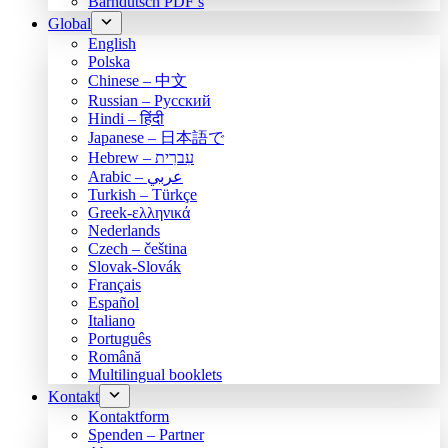
Bärndütsch PDF’s
Global
English
Polska
Chinese – 中文
Russian – Русский
Hindi – हिंदी
Japanese – 日本語で
Hebrew – עִברִית
Arabic – عربي
Turkish – Türkçe
Greek-ελληνικά
Nederlands
Czech – čeština
Slovak-Slovák
Français
Español
Italiano
Português
Română
Multilingual booklets
Kontakt
Kontaktform
Spenden – Partner