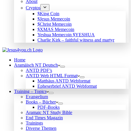
About
Cryptos
$King Coin
$Jesus Memecoin
$Christ Memecoin
$XMAS Memecoin
Yeshua Memecoin $YESHUA
Charlie Kirk – faithful witness and martyr
Home
Aramäisch NT Deutsch
ANTD PDF’s
ANTD Web HTML Format
Matthäus ANTD Webformat
Epheserbrief ANTD Webformat
Training – Topics
Evangelium
Books – Bücher
PDF-Books
Aramaic NT Study Bible
End Times Magazin
Trainings
Diverse Themen