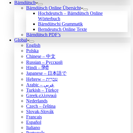
Bärndütsch
Bärndütsch Online Übersicht
Hochdeutsch – Bärndütsch Online
Wörterbuch
Bärndütschi Grammatik
Berndeutsch Online Texte
Bärndütsch PDF’s
Global
English
Polska
Chinese – 中文
Russian – Русский
Hindi – हिंदी
Japanese – 日本語で
Hebrew – עִברִית
Arabic – عربي
Turkish – Türkçe
Greek-ελληνικά
Nederlands
Czech – čeština
Slovak-Slovák
Français
Español
Italiano
Português