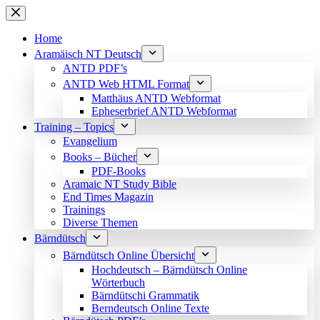
Skip
to
content
Home
Aramäisch NT Deutsch
ANTD PDF’s
ANTD Web HTML Format
Matthäus ANTD Webformat
Epheserbrief ANTD Webformat
Training – Topics
Evangelium
Books – Bücher
PDF-Books
Aramaic NT Study Bible
End Times Magazin
Trainings
Diverse Themen
Bärndütsch
Bärndütsch Online Übersicht
Hochdeutsch – Bärndütsch Online
Wörterbuch
Bärndütschi Grammatik
Berndeutsch Online Texte