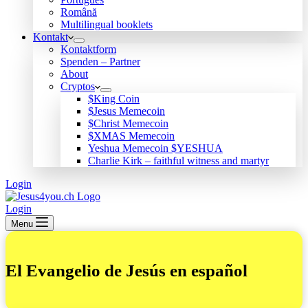
Română
Multilingual booklets
Kontakt
Kontaktform
Spenden – Partner
About
Cryptos
$King Coin
$Jesus Memecoin
$Christ Memecoin
$XMAS Memecoin
Yeshua Memecoin $YESHUA
Charlie Kirk – faithful witness and martyr
Login
Login
Menu
El Evangelio de Jesús en español