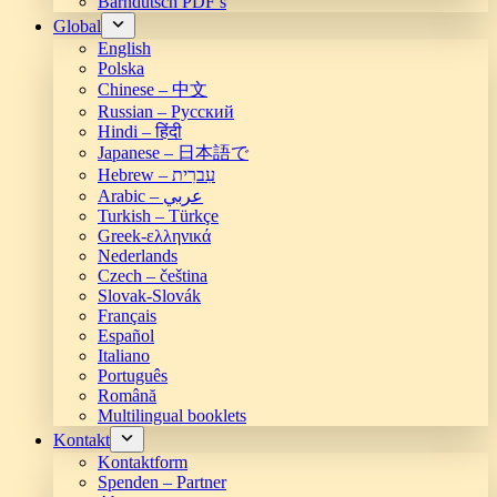
Bärndütsch PDF’s
Global
English
Polska
Chinese – 中文
Russian – Русский
Hindi – हिंदी
Japanese – 日本語で
Hebrew – עִברִית
Arabic – عربي
Turkish – Türkçe
Greek-ελληνικά
Nederlands
Czech – čeština
Slovak-Slovák
Français
Español
Italiano
Português
Română
Multilingual booklets
Kontakt
Kontaktform
Spenden – Partner