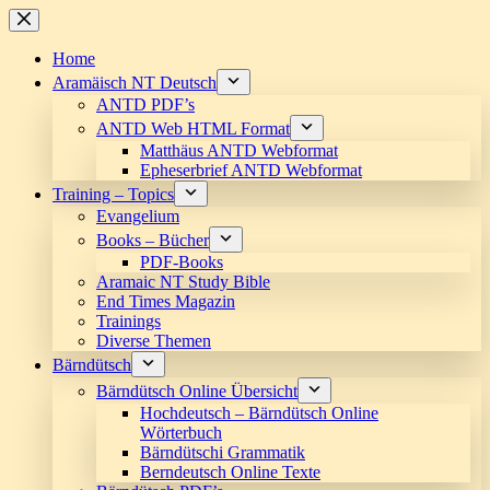
Skip
to
content
Home
Aramäisch NT Deutsch
ANTD PDF’s
ANTD Web HTML Format
Matthäus ANTD Webformat
Epheserbrief ANTD Webformat
Training – Topics
Evangelium
Books – Bücher
PDF-Books
Aramaic NT Study Bible
End Times Magazin
Trainings
Diverse Themen
Bärndütsch
Bärndütsch Online Übersicht
Hochdeutsch – Bärndütsch Online
Wörterbuch
Bärndütschi Grammatik
Berndeutsch Online Texte