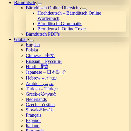
Bärndütsch
Bärndütsch Online Übersicht
Hochdeutsch – Bärndütsch Online
Wörterbuch
Bärndütschi Grammatik
Berndeutsch Online Texte
Bärndütsch PDF’s
Global
English
Polska
Chinese – 中文
Russian – Русский
Hindi – हिंदी
Japanese – 日本語で
Hebrew – עִברִית
Arabic – عربي
Turkish – Türkçe
Greek-ελληνικά
Nederlands
Czech – čeština
Slovak-Slovák
Français
Español
Italiano
Português