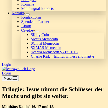
Română
Multilingual booklets
Kontakt
Kontaktform
Spenden – Partner
About
Cryptos
$King Coin
$Jesus Memecoin
$Christ Memecoin
$XMAS Memecoin
Yeshua Memecoin $YESHUA
Charlie Kirk – faithful witness and martyr
Login
Login
Menu
Trilogie: Jesus nimmt die Schlüsser der
Macht und gibt sie weiter.
Matthäus Kapitel 16, 17 und 18.