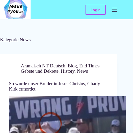
Skip
to
Login
content
Kategorie
News
Aramäisch NT Deutsch
,
Blog
,
End Times
,
Gebete und Dekrete
,
History
,
News
So wurde unser Bruder in Jesus Christus, Charly
Kirk ermordet.