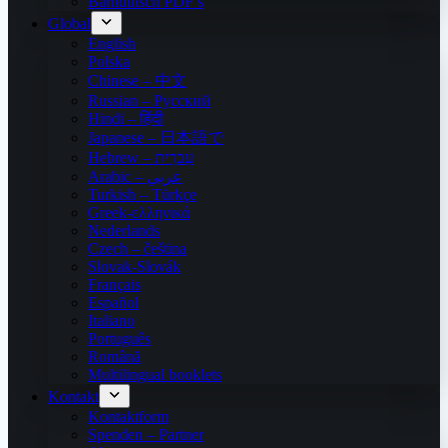
Bärndütsch PDF’s
Global
English
Polska
Chinese – 中文
Russian – Русский
Hindi – हिंदी
Japanese – 日本語で
Hebrew – עִברִית
Arabic – عربي
Turkish – Türkçe
Greek-ελληνικά
Nederlands
Czech – čeština
Slovak-Slovák
Français
Español
Italiano
Português
Română
Multilingual booklets
Kontakt
Kontaktform
Spenden – Partner