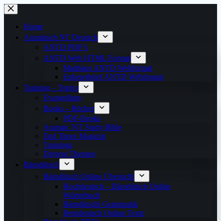
Skip
to
content
Home
Aramäisch NT Deutsch
ANTD PDF’s
ANTD Web HTML Format
Matthäus ANTD Webformat
Epheserbrief ANTD Webformat
Training – Topics
Evangelium
Books – Bücher
PDF-Books
Aramaic NT Study Bible
End Times Magazin
Trainings
Diverse Themen
Bärndütsch
Bärndütsch Online Übersicht
Hochdeutsch – Bärndütsch Online
Wörterbuch
Bärndütschi Grammatik
Berndeutsch Online Texte