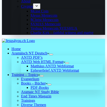
About
Cryptos
$King Coin
$Jesus Memecoin
$Christ Memecoin
$XMAS Memecoin
Yeshua Memecoin $YESHUA
Charlie Kirk – faithful witness and martyr
Home
Aramäisch NT Deutsch
ANTD PDF’s
ANTD Web HTML Format
Matthäus ANTD Webformat
Epheserbrief ANTD Webformat
Training – Topics
Evangelium
Books – Bücher
PDF-Books
Aramaic NT Study Bible
End Times Magazin
Trainings
Diverse Themen