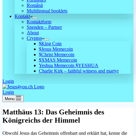
Română
Multilingual booklets
Kontakt
Kontaktform
Spenden – Partner
About
Cryptos
$King Coin
$Jesus Memecoin
$Christ Memecoin
$XMAS Memecoin
Yeshua Memecoin $YESHUA
Charlie Kirk – faithful witness and martyr
Login
Login
Menu
Matthäus 13: Das Geheimnis des
Königreichs der Himmel
Obwohl Jesus das Geheimnis offenbart und erklärt hat, kenne die