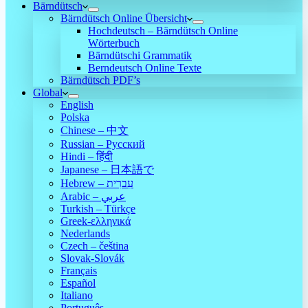
Bärndütsch
Bärndütsch Online Übersicht
Hochdeutsch – Bärndütsch Online
Wörterbuch
Bärndütschi Grammatik
Berndeutsch Online Texte
Bärndütsch PDF’s
Global
English
Polska
Chinese – 中文
Russian – Русский
Hindi – हिंदी
Japanese – 日本語で
Hebrew – עִברִית
Arabic – عربي
Turkish – Türkçe
Greek-ελληνικά
Nederlands
Czech – čeština
Slovak-Slovák
Français
Español
Italiano
Português