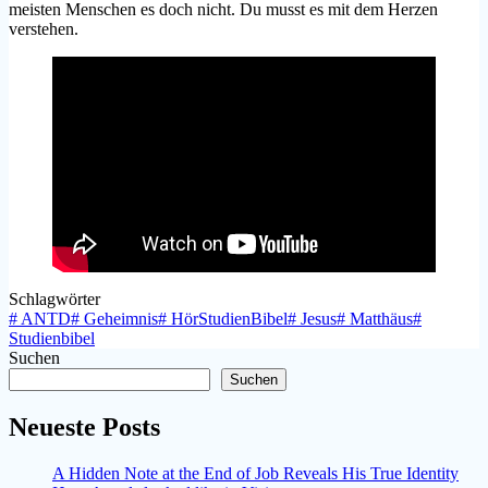
meisten Menschen es doch nicht. Du musst es mit dem Herzen
verstehen.
Schlagwörter
#
ANTD
#
Geheimnis
#
HörStudienBibel
#
Jesus
#
Matthäus
#
Studienbibel
Suchen
Suchen
Neueste Posts
A Hidden Note at the End of Job Reveals His True Identity