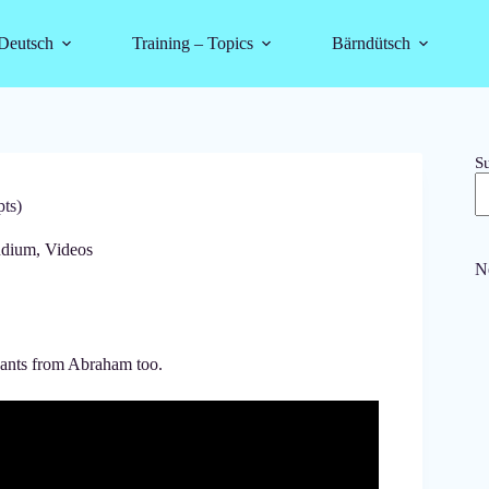
Deutsch
Training – Topics
Bärndütsch
S
ts)
udium
,
Videos
N
dants from Abraham too.