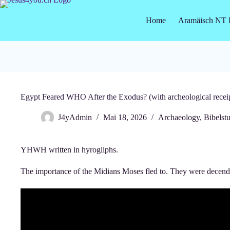
Skip
to
Home
Aramäisch NT 
content
Egypt Feared WHO After the Exodus? (with archeological receip
J4yAdmin
Mai 18, 2026
Archaeology
,
Bibelst
YHWH written in hyrogliphs.
The importance of the Midians Moses fled to. They were decen