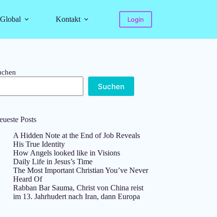
Global
Kontakt
Login
uchen
Suchen
eueste Posts
A Hidden Note at the End of Job Reveals
His True Identity
How Angels looked like in Visions
Daily Life in Jesus’s Time
The Most Important Christian You’ve Never
Heard Of
Rabban Bar Sauma, Christ von China reist
im 13. Jahrhudert nach Iran, dann Europa