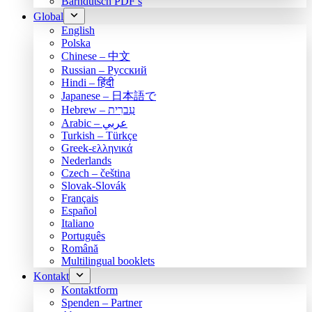
Bärndütsch PDF’s
Global
English
Polska
Chinese – 中文
Russian – Русский
Hindi – हिंदी
Japanese – 日本語で
Hebrew – עִברִית
Arabic – عربي
Turkish – Türkçe
Greek-ελληνικά
Nederlands
Czech – čeština
Slovak-Slovák
Français
Español
Italiano
Português
Română
Multilingual booklets
Kontakt
Kontaktform
Spenden – Partner