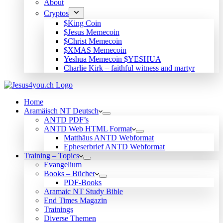
About
Cryptos
$King Coin
$Jesus Memecoin
$Christ Memecoin
$XMAS Memecoin
Yeshua Memecoin $YESHUA
Charlie Kirk – faithful witness and martyr
Home
Aramäisch NT Deutsch
ANTD PDF’s
ANTD Web HTML Format
Matthäus ANTD Webformat
Epheserbrief ANTD Webformat
Training – Topics
Evangelium
Books – Bücher
PDF-Books
Aramaic NT Study Bible
End Times Magazin
Trainings
Diverse Themen