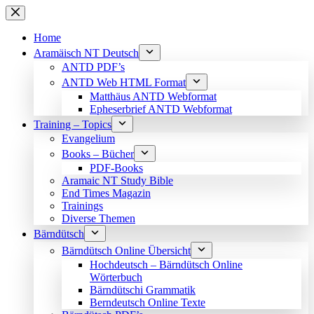
Skip
to
content
Home
Aramäisch NT Deutsch
ANTD PDF’s
ANTD Web HTML Format
Matthäus ANTD Webformat
Epheserbrief ANTD Webformat
Training – Topics
Evangelium
Books – Bücher
PDF-Books
Aramaic NT Study Bible
End Times Magazin
Trainings
Diverse Themen
Bärndütsch
Bärndütsch Online Übersicht
Hochdeutsch – Bärndütsch Online
Wörterbuch
Bärndütschi Grammatik
Berndeutsch Online Texte