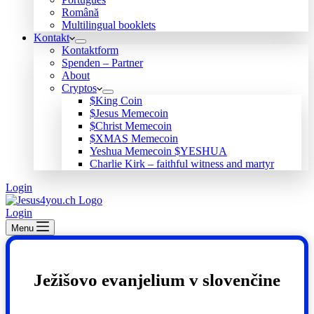
Română
Multilingual booklets
Kontakt
Kontaktform
Spenden – Partner
About
Cryptos
$King Coin
$Jesus Memecoin
$Christ Memecoin
$XMAS Memecoin
Yeshua Memecoin $YESHUA
Charlie Kirk – faithful witness and martyr
Login
Login
Menu
Ježišovo evanjelium v ​​slovenčine