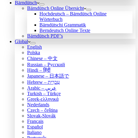
Bärndütsch
Bärndütsch Online Übersicht
Hochdeutsch – Bärndütsch Online
Wörterbuch
Bärndütschi Grammatik
Berndeutsch Online Texte
Bärndütsch PDF’s
Global
English
Polska
Chinese – 中文
Russian – Русский
Hindi – हिंदी
Japanese – 日本語で
Hebrew – עִברִית
Arabic – عربي
Turkish – Türkçe
Greek-ελληνικά
Nederlands
Czech – čeština
Slovak-Slovák
Français
Español
Italiano
Português